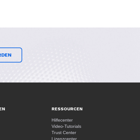
RDEN
EN
RESSOURCEN
Hilfecenter
Video-Tutorials
Trust Center
Lizenzcenter