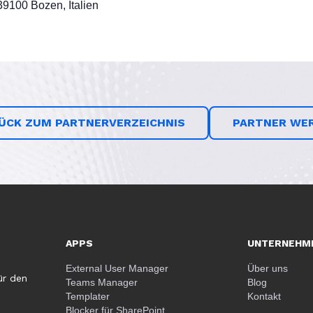
39100 Bozen, Italien
ÜCK ZUM PARTNERVERZEICHNIS
PARTNER WE
APPS
UNTERNEHM
External User Manager
Über uns
ür den
Teams Manager
Blog
Templater
Kontakt
Blocker für SharePoint