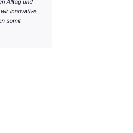
n Alltag und
ir innovative
en somit
N