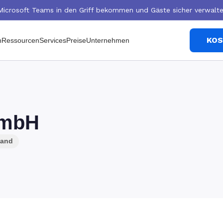
Microsoft Teams in den Griff bekommen und Gäste sicher verwalte
KOS
n
Ressourcen
Services
Preise
Unternehmen
mbH
land