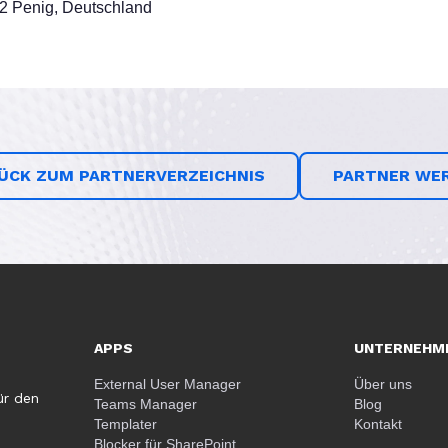
22 Penig, Deutschland
ÜCK ZUM PARTNERVERZEICHNIS
PARTNER WE
APPS
UNTERNEHM
External User Manager
Über uns
ür den
Teams Manager
Blog
Templater
Kontakt
Blocker für SharePoint