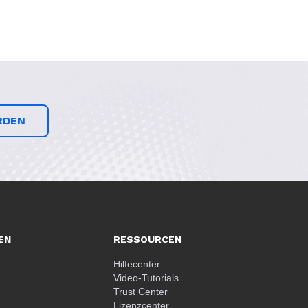
RDEN
EN
RESSOURCEN
Hilfecenter
Video-Tutorials
Trust Center
Lizenzcenter