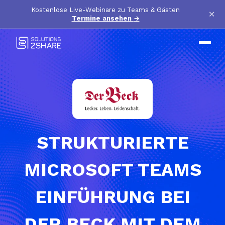
Kostenlose Live-Webinare zu Teams & Gästen
×
Termine ansehen
→
STRUKTURIERTE
MICROSOFT TEAMS
EINFÜHRUNG BEI
DER BECK MIT DEM