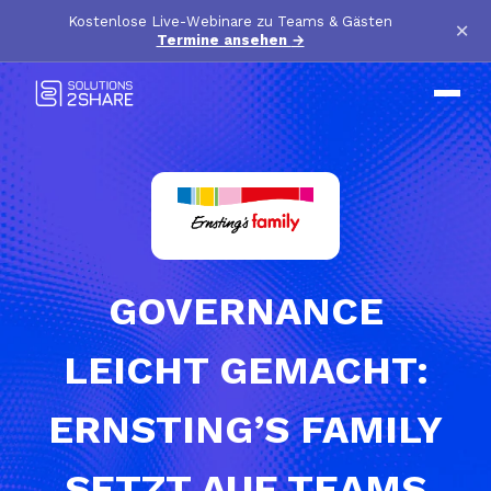
Kostenlose Live-Webinare zu Teams & Gästen
×
Termine ansehen
→
GOVERNANCE
LEICHT GEMACHT:
ERNSTING’S FAMILY
SETZT AUF TEAMS