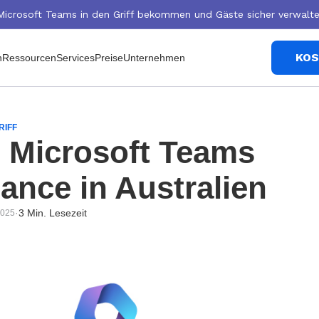
Microsoft Teams in den Griff bekommen und Gäste sicher verwalte
KOS
n
Ressourcen
Services
Preise
Unternehmen
RIFF
 Microsoft Teams
ance in Australien
·
3 Min. Lesezeit
2025