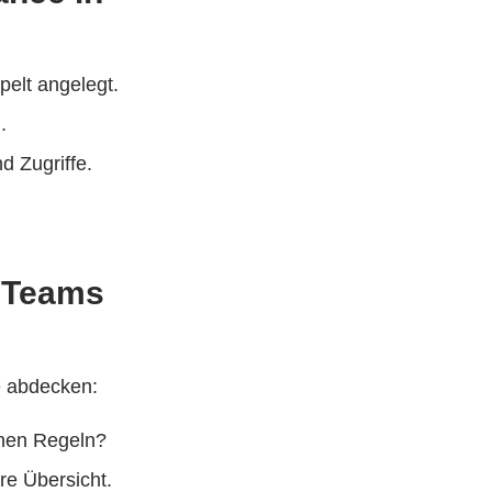
elt angelegt.
.
d Zugriffe.
d Teams
e abdecken:
chen Regeln?
e Übersicht.