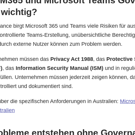
 M365 und Microsoft Teams Gov
 wichtig?
nce birgt Microsoft 365 und Teams viele Risiken für aus
trollierte Teams-Erstellung, unübersichtliche Berecht
 durch externe Nutzer können zum Problem werden.
ernehmen müssen das
Privacy Act 1988
, das
Protective 
)
, das
Information Security Manual (ISM)
und in regul
üllen. Unternehmen müssen jederzeit zeigen können, da
rolliert und dokumentiert sind.
über die spezifischen Anforderungen in Australien:
Micros
ralien
obleme entstehen ohne Governa