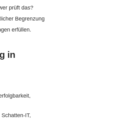
wer prüft das?
tlicher Begrenzung
gen erfüllen.
g in
rfolgbarkeit,
 Schatten-IT,