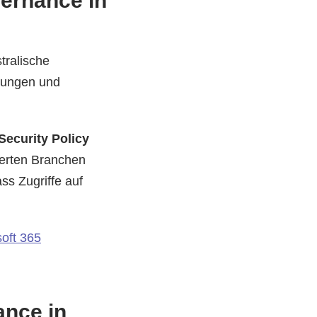
ernance in
tralische
igungen und
Security Policy
ierten Branchen
ss Zugriffe auf
oft 365
nce in