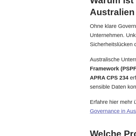
Warum ist
Australien
Ohne klare Governa
Unternehmen. Unkon
Sicherheitslücken
Australische Unt
Framework (PSPF
APRA CPS 234
erf
sensible Daten kont
Erfahre hier mehr 
Governance in Aust
Welche Pr