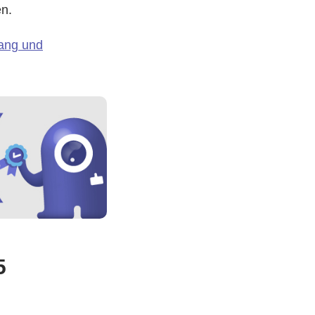
en.
ang und
5