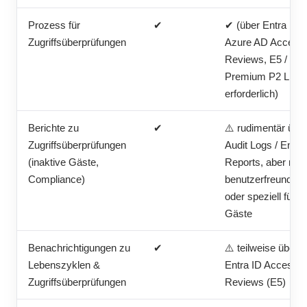
Prozess für
✔
✔ (über Entra ID /
Zugriffsüberprüfungen
Azure AD Access
Reviews, E5 /
Premium P2 Lize
erforderlich)
Berichte zu
✔
⚠️ rudimentär übe
Zugriffsüberprüfungen
Audit Logs / Entra
(inaktive Gäste,
Reports, aber nich
Compliance)
benutzerfreundlich
oder speziell für
Gäste
Benachrichtigungen zu
✔
⚠️ teilweise über
Lebenszyklen &
Entra ID Access
Zugriffsüberprüfungen
Reviews (E5)