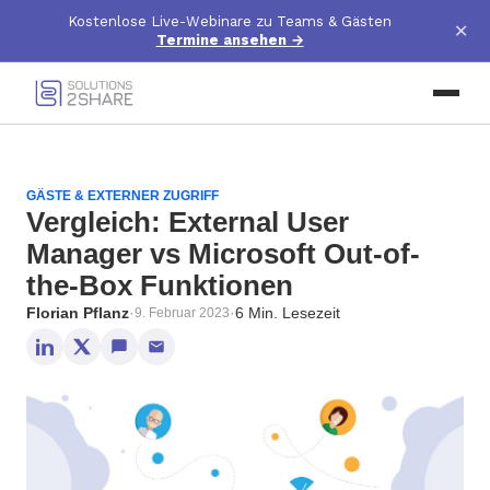
Kostenlose Live-Webinare zu Teams & Gästen
×
Termine ansehen
→
GÄSTE & EXTERNER ZUGRIFF
Vergleich: External User
Manager vs Microsoft Out-of-
the-Box Funktionen
Florian Pflanz
·
·
6 Min. Lesezeit
9. Februar 2023