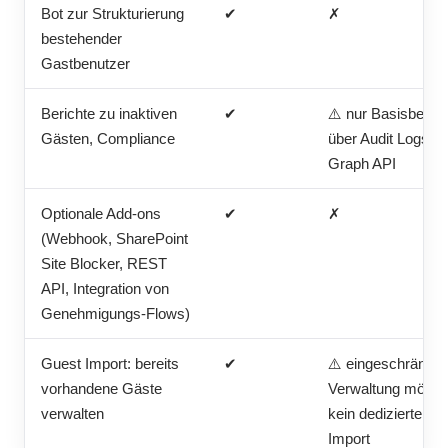
Bot zur Strukturierung
✔
✗
bestehender
Gastbenutzer
Berichte zu inaktiven
✔
⚠️ nur Basisberich
Gästen, Compliance
über Audit Logs /
Graph API
Optionale Add-ons
✔
✗
(Webhook, SharePoint
Site Blocker, REST
API, Integration von
Genehmigungs-Flows)
Guest Import: bereits
✔
⚠️ eingeschränkte
vorhandene Gäste
Verwaltung möglic
verwalten
kein dedizierter
Import