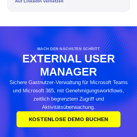
Auf LinkedIn vernetzen
MACH DEN NÄCHSTEN SCHRITT
EXTERNAL USER
MANAGER
Sichere Gastnutzer-Verwaltung für Microsoft Teams
und Microsoft 365, mit Genehmigungsworkflows,
zeitlich begrenztem Zugriff und
Aktivitätsüberwachung.
KOSTENLOSE DEMO BUCHEN